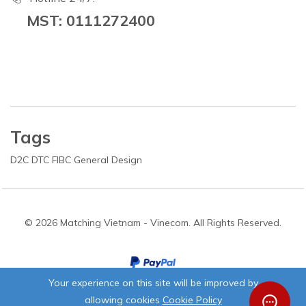
MST: 0111272400
Tags
D2C
DTC
FIBC
General
Design
© 2026 Matching Vietnam - Vinecom. All Rights Reserved.
Your experience on this site will be improved by
allowing cookies
Cookie Policy
Stay connected: