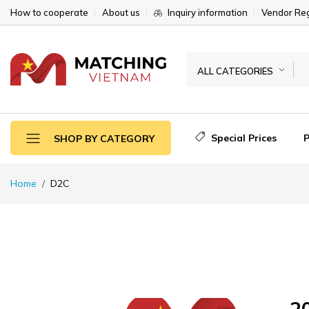
How to cooperate
About us
Inquiry information
Vendor Reg
ALL CATEGORIES
Special Prices
SHOP BY CATEGORY
Home
D2C