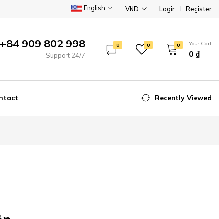
English
VND
Login
Register
+84 909 802 998
Your Cart
0
0
0
0 ₫
Support 24/7
ntact
Recently Viewed