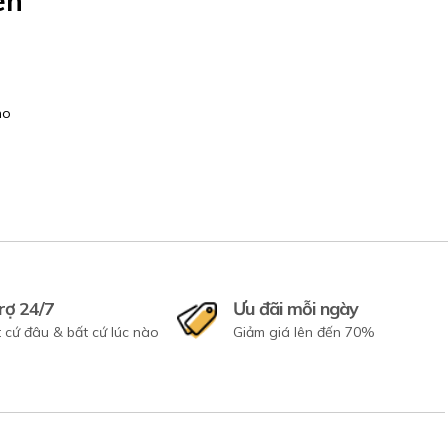
ên
ho
rợ 24/7
Ưu đãi mỗi ngày
 cứ đâu & bất cứ lúc nào
Giảm giá lên đến 70%