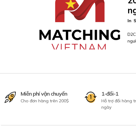
2
n
In
S
D2C 
ngườ
Miễn phí vận chuyển
1-đổi-1
Cho đơn hàng trên 200$
Hỗ trợ đổi hàng 
ngày