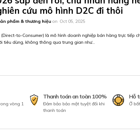
026 sắp đến rồi, chủ nhãn hàng n
ghiên cứu mô hình D2C đi thôi
ản phẩm & thương hiệu
on
Oct 05, 2025
(Direct-to-Consumer) là mô hình doanh nghiệp bán hàng trực tiếp c
i tiêu dùng, không thông qua trung gian như...
Thanh toán an toàn 100%
Hỗ t
trong vòng 1
Đảm bảo bảo mật tuyệt đối khi
Ở bất
thanh toán