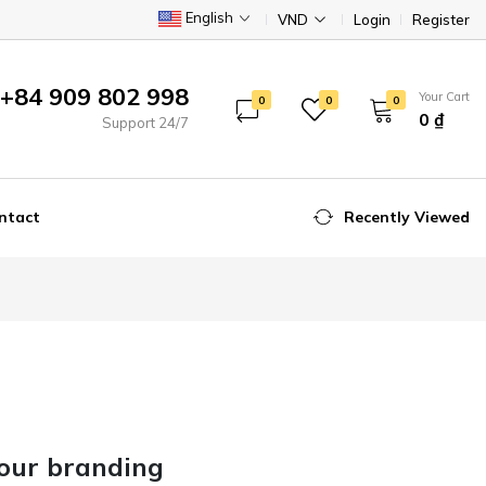
English
VND
Login
Register
+84 909 802 998
Your Cart
0
0
0
0 ₫
Support 24/7
ntact
Recently Viewed
our branding