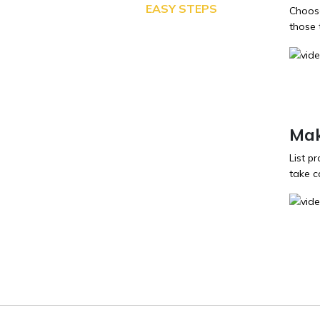
EASY STEPS
Choose
those 
Mak
List p
take ca