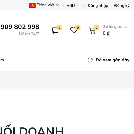
Tiếng Việt
VND
Đăng nhập
Đăng ký
 909 802 998
Giỏ hàng của bạn
0
0
0
0 ₫
Hỗ trợ 24/7
ẩm
Đã xem gần đây
NỐI DOANH