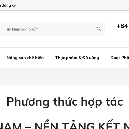
 đăng ký
+84
Nông sản chế biến
Thực phẩm & Đồ uống
Dược Ph
Phương thức hợp tác
NAM – NỀN TẢNG KẾT 