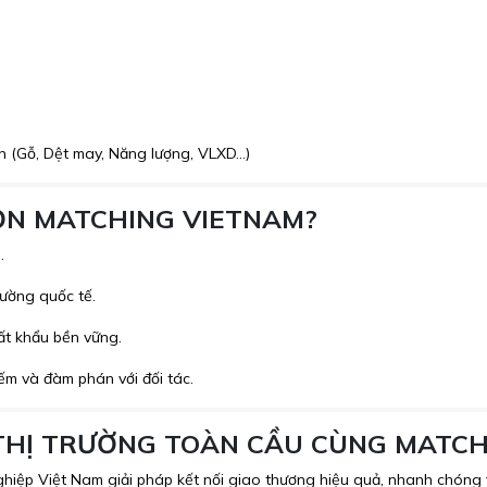
n (Gỗ, Dệt may, Năng lượng, VLXD…)
ỌN MATCHING VIETNAM?
.
rường quốc tế.
uất khẩu bền vững.
ếm và đàm phán với đối tác.
 THỊ TRƯỜNG TOÀN CẦU CÙNG MATC
ệp Việt Nam giải pháp kết nối giao thương hiệu quả, nhanh chóng v