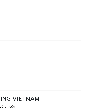
HING VIETNAM
à tin cậy.