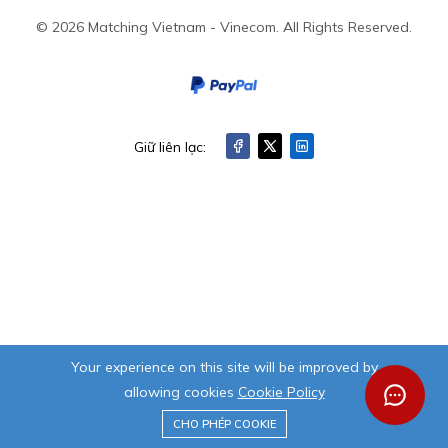
© 2026 Matching Vietnam - Vinecom. All Rights Reserved.
Giữ liên lạc:
Your experience on this site will be improved by
allowing cookies
Cookie Policy
0
CHO PHÉP COOKIE